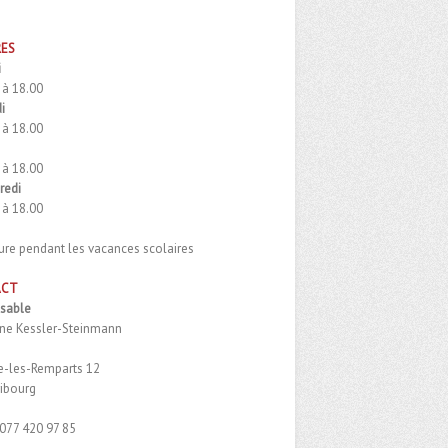
RES
i
 à 18.00
i
 à 18.00
i
 à 18.00
redi
 à 18.00
ure pendant les vacances scolaires
ACT
sable
ine Kessler-Steinmann
re-les-Remparts 12
ribourg
77 420 97 85