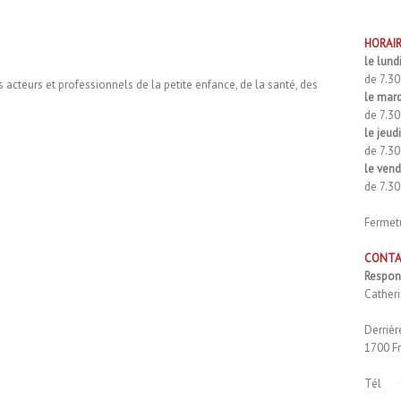
HORAI
le lund
de 7.30
acteurs et professionnels de la petite enfance, de la santé, des
le mard
de 7.30
le jeud
de 7.30
le vend
de 7.30
Fermet
CONT
Respon
Cather
Derriè
1700 F
Tél 0